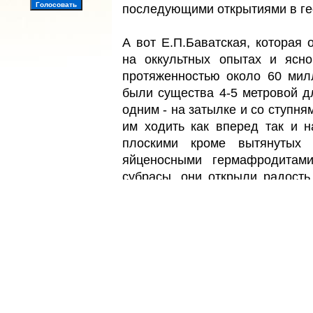
последующими открытиями в ге
А вот Е.П.Баватская, которая
на оккультных опытах и ясно
протяженностью около 60 мил
были существа 4-5 метровой д
одним - на затылке и со ступня
им ходить как вперед так и 
плоскими кроме вытянутых 
яйценосными гермафродитам
субрасы, они открыли радость 
стали в период гона сношать
пошли обезьяны. У Лемуров не
они могли сдвигать горы. У н
собой при помощи телепатии. 
южное полушарие, и распростр
покрывая пространство, которо
океан, Австралию, часть Ю.Амери