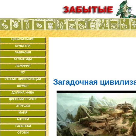
ЦИВИЛИЗАЦИЯ
КУЛЬТУРА
ЛАВРАЗИЯ
АТЛАНТИДА
ЛЕМУРИЯ
МУ
РАННИЕ ЦИВИЛИЗАЦИИ
Загадочная цивилиз
ШУМЕР
ДОЛИНА ИНДА
ДРЕВНИЙ ЕГИПЕТ
ЭТРУСКИ
МАЙЯ
АЦТЕКИ
ТОЛЬТЕКИ
ОТОМИ