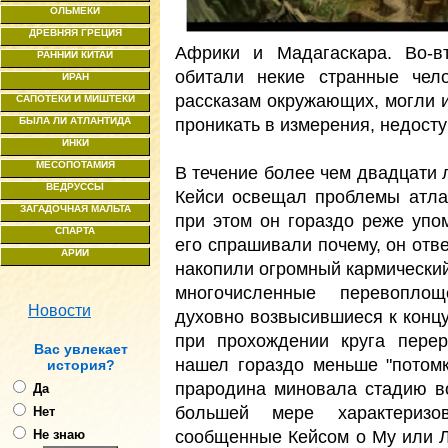
ОЛЬМЕКИ
ДРЕВНЯЯ ГРЕЦИЯ
Африки и Мадагаскара. Во-в
РАННИЙ КИТАЙ
обитали некие странные чел
ИРАН
рассказам окружающих, могли и
САПОТЕКИ И МИШТЕКИ
проникать в измерения, недост
БЫЛА ЛИ АТЛАНТИДА
ИНКИ
МЕСОПОТАМИЯ
В течение более чем двадцати 
ВЕДРУССЫ
Кейси освещал проблемы атлан
ЗАГАДОЧНАЯ МАЛЬТА
при этом он гораздо реже упо
СПАРТА
его спрашивали почему, он отв
АРИИ
накопили огромный кармический
многочисленные перевоплощ
Новости
духовно возвысившиеся к концу
при прохождении круга пере
Ваc увлекает
нашел гораздо меньше "потомк
история?
прародина миновала стадию в
Да
большей мере характеризо
Нет
сообщенные Кейсом о Му или 
Не знаю