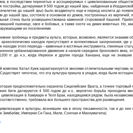
ов, в последствии перенятых и ассоциируемых с цивилизованным общест
я постройка, датируемая 9 500 годом до нашей эры, найденная в Иорданско
сячелетие до нашей эры) было воздвигнуто еще в период неолита до появле
 до нашей эры, состояло в основном из домов, построенных из кирпичей, 
ельная стена была усовершенствована каменной сторожевой башней. Прибл
машней пшенице, овсе и бобовых, а также охоте на диких животных. Но, ка
 окружающими их поселениями.
ние гробницы и предметы культа, которые, возможно, являются знаками о
 археологических находок присутствуют и коллективные захоронения, где у
ие находки этого периода – каменные и костяные инструмента, глиняные стату
аненное урбанизированное движение в начале-середине бронзового века, эт
200 гг. до н.э., когда Иерихон и другие города Ханаана, еще не знавшие
 комплекс Катал Хуюк характеризуется многими отличительными чертами, 
 Существует гипотеза, что эта культура пришла в упадок, когда были истощ
торая предположительно охраняла Сицилийские Врата, а точнее торговый п
вних битв датируются 4 500 годом до н.э., вероятно борьба проходила м
я цивилизация в Хамукаре и Телл Брак, находящемся рядом, была независим
, соответственно, требовала все большего пространства для размещения.
лизации и культуры, возникшие как в эпоху письменности, так и до нее
ое Зимбабве, Империи Си Гана, Мали, Сонгхаи и Манхуматепа).
й