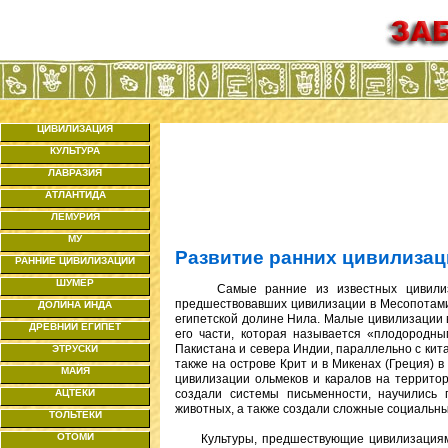
ЦИВИЛИЗАЦИЯ
КУЛЬТУРА
ЛАВРАЗИЯ
АТЛАНТИДА
ЛЕМУРИЯ
МУ
Развитие ранних цивилиза
РАННИЕ ЦИВИЛИЗАЦИИ
ШУМЕР
Самые ранние из известных цивилизаций
предшествовавших цивилизации в Месопотамии
ДОЛИНА ИНДА
египетской долине Нила. Малые цивилизации 
ДРЕВНИЙ ЕГИПЕТ
его части, которая называется «плодородны
Пакистана и севера Индии, параллельно с кит
ЭТРУСКИ
также на острове Крит и в Микенах (Греция) 
МАЙЯ
цивилизации ольмеков и каралов на территор
АЦТЕКИ
создали системы письменности, научились
животных, а также создали сложные социальн
ТОЛЬТЕКИ
ОТОМИ
Культуры, предшествующие цивилизациям, 