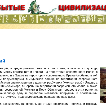
ций
, в традиционном смысле этого слова, возникли из культур,
 между реками Тигр и Евфрат, на территории современного Ирака, в
возникли в Эламе на территории современного Ирана (особенно в той
м полумесяцем»), в индийской долине на территории современного
айскими цивилизациями в долинах рек Хуанхэ (Желтая река) и Янцзы, а
в Эгейском море, в Персии на территории современного Ирана, а также
ии современной Мексики и Перу. Обитатели городов в этих регионах
 гончарному делу и обработке металлов, приручили и одомашнили
ые структуры, подразумевающие разделение на классы.
развивались как финальная стадия революции неолита, и открыли