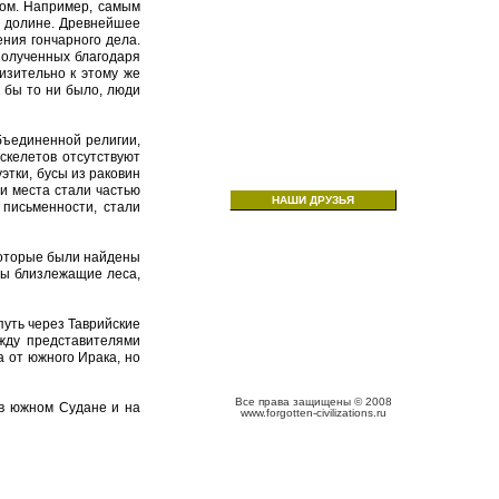
вом. Например, самым
й долине. Древнейшее
ния гончарного дела.
полученных благодаря
изительно к этому же
к бы то ни было, люди
бъединенной религии,
 скелетов отсутствуют
этки, бусы из раковин
и места стали частью
НАШИ ДРУЗЬЯ
 письменности, стали
которые были найдены
ены близлежащие леса,
уть через Таврийские
ежду представителями
а от южного Ирака, но
Все права защищены © 2008
 в южном Судане и на
www.forgotten-civilizations.ru