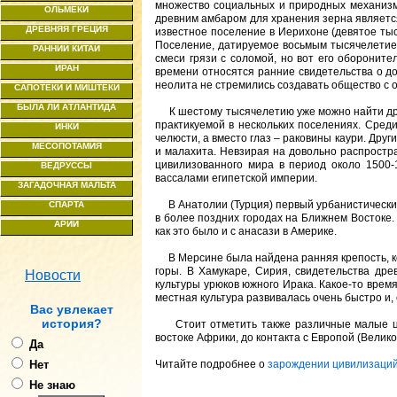
множество социальных и природных механизм
ОЛЬМЕКИ
древним амбаром для хранения зерна являетс
ДРЕВНЯЯ ГРЕЦИЯ
известное поселение в Иерихоне (девятое ты
Поселение, датируемое восьмым тысячелетием
РАННИЙ КИТАЙ
смеси грязи с соломой, но вот его оборонит
ИРАН
времени относятся ранние свидетельства о до
неолита не стремились создавать общество с
САПОТЕКИ И МИШТЕКИ
БЫЛА ЛИ АТЛАНТИДА
К шестому тысячелетию уже можно найти древ
практикуемой в нескольких поселениях. Среди
ИНКИ
челюсти, а вместо глаз – раковины каури. Друг
МЕСОПОТАМИЯ
и малахита. Невзирая на довольно распростр
цивилизованного мира в период около 1500-1
ВЕДРУССЫ
вассалами египетской империи.
ЗАГАДОЧНАЯ МАЛЬТА
В Анатолии (Турция) первый урбанистический
СПАРТА
в более поздних городах на Ближнем Востоке.
АРИИ
как это было и с анасази в Америке.
В Мерсине была найдена ранняя крепость, ко
горы. В Хамукаре, Сирия, свидетельства дре
Новости
культуры урюков южного Ирака. Какое-то врем
местная культура развивалась очень быстро и
Ваc увлекает
история?
Стоит отметить также различные малые циви
востоке Африки, до контакта с Европой (Велик
Да
Нет
Читайте подробнее о
зарождении цивилизаци
Не знаю