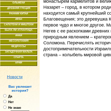
монастырем кармелитов и вели
ОЛЬМЕКИ
Назарет – город, в котором род
ДРЕВНЯЯ ГРЕЦИЯ
находится самый крупнейший с
РАННИЙ КИТАЙ
Благовещения; это деревушка К
ИРАН
первое чудо и многое другое. М
САПОТЕКИ И МИШТЕКИ
Негев с ее раскопками древних
БЫЛА ЛИ АТЛАНТИДА
ИНКИ
природным явлением – кратеро
МЕСОПОТАМИЯ
Соломона. Перечислять историч
ВЕДРУССЫ
достопримечательности Израиля
ЗАГАДОЧНАЯ МАЛЬТА
страна – колыбель мировой цив
СПАРТА
АРИИ
Новости
Ваc увлекает
история?
Да
Нет
Не знаю