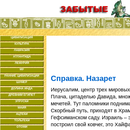
ЦИВИЛИЗАЦИЯ
КУЛЬТУРА
ЛАВРАЗИЯ
АТЛАНТИДА
ЛЕМУРИЯ
МУ
РАННИЕ ЦИВИЛИЗАЦИИ
Справка. Назарет
ШУМЕР
Иерусалим, центр трех мировых
ДОЛИНА ИНДА
ДРЕВНИЙ ЕГИПЕТ
Плача, цитаделью Давида, множ
ЭТРУСКИ
мечетей. Тут паломники подним
МАЙЯ
Скорбный путь, приходят в Хра
АЦТЕКИ
Гефсиманском саду. Израиль – 
ТОЛЬТЕКИ
построил свой ковчег, это Хайф
ОТОМИ