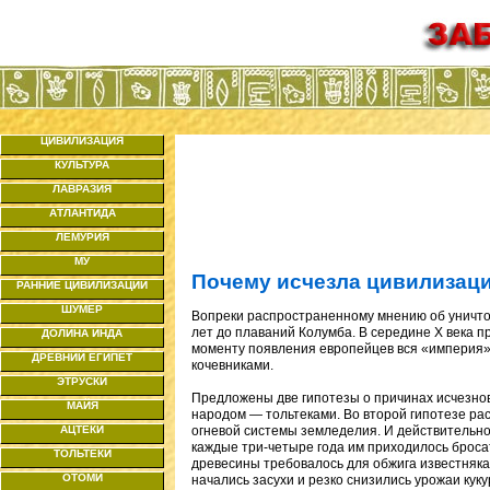
ЦИВИЛИЗАЦИЯ
КУЛЬТУРА
ЛАВРАЗИЯ
АТЛАНТИДА
ЛЕМУРИЯ
МУ
Почему исчезла цивилизац
РАННИЕ ЦИВИЛИЗАЦИИ
ШУМЕР
Вопреки распространенному мнению об уничто
лет до плаваний Колумба. В середине X века 
ДОЛИНА ИНДА
моменту появления европейцев вся «империя»
ДРЕВНИЙ ЕГИПЕТ
кочевниками.
ЭТРУСКИ
Предложены две гипотезы о причинах исчезнов
МАЙЯ
народом — тольтеками. Во второй гипотезе ра
АЦТЕКИ
огневой системы земледелия. И действительн
каждые три-четыре года им приходилось броса
ТОЛЬТЕКИ
древесины требовалось для обжига известняка 
ОТОМИ
начались засухи и резко снизились урожаи кук