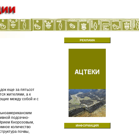
РЕКЛАМА
док еще за пятьсот
ся жителями, а к
ющие между собой и с
альноамериканским
ивной подсечно-
 Юрием Кнорозовым,
ИНФОРМАЦИЯ
омное количество
структура почвы,