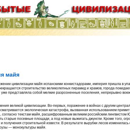
ия майя
жении цивилизации майя испанскими конкистадорами, империя пришла в упа
прекращается строительство великолепных пирамид и храмов, города покидают
 уже представляла собой мелкие разрозненные поселения, непрерывно вою
ения великой цивилизации. Во-первых, поражение в войнах с другим центр
ссматривается экологическая катастрофа, вызванная использованием примит
о, согласно текстам майя, расшифрованным великим российским лингвистом
ть старые посевные площади, а под новые выжигать джунгли. Кроме того, огр
и получения строительной извести. В результате вырубки лесов изменилась 
урузы — монокультуры майя.