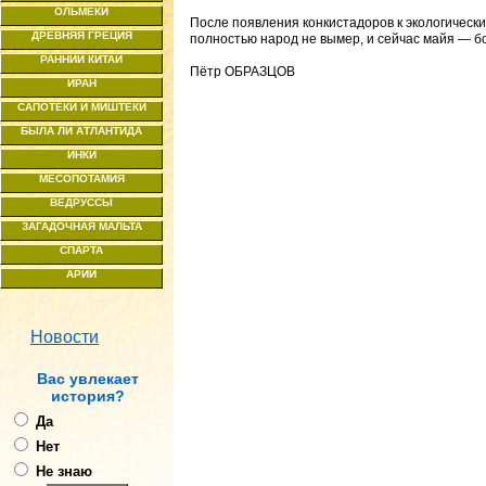
ОЛЬМЕКИ
После появления конкистадоров к экологическ
ДРЕВНЯЯ ГРЕЦИЯ
полностью народ не вымер, и сейчас майя — бо
РАННИЙ КИТАЙ
Пётр ОБРАЗЦОВ
ИРАН
САПОТЕКИ И МИШТЕКИ
БЫЛА ЛИ АТЛАНТИДА
ИНКИ
МЕСОПОТАМИЯ
ВЕДРУССЫ
ЗАГАДОЧНАЯ МАЛЬТА
СПАРТА
АРИИ
Новости
Ваc увлекает
история?
Да
Нет
Не знаю