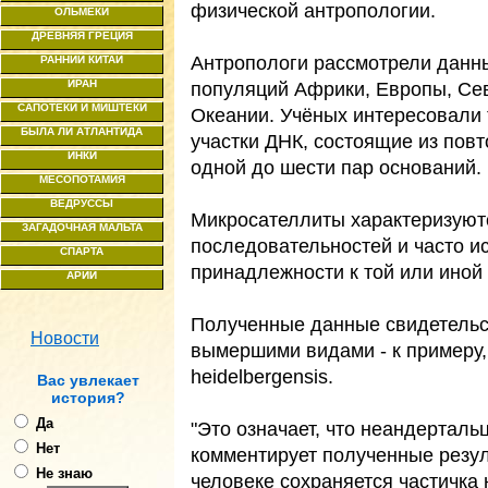
физической антропологии.
ОЛЬМЕКИ
ДРЕВНЯЯ ГРЕЦИЯ
Антропологи рассмотрели данны
РАННИЙ КИТАЙ
ИРАН
популяций Африки, Европы, Се
САПОТЕКИ И МИШТЕКИ
Океании. Учёных интересовали 
БЫЛА ЛИ АТЛАНТИДА
участки ДНК, состоящие из пов
ИНКИ
одной до шести пар оснований.
МЕСОПОТАМИЯ
ВЕДРУССЫ
Микросателлиты характеризуют
ЗАГАДОЧНАЯ МАЛЬТА
последовательностей и часто и
СПАРТА
принадлежности к той или иной
АРИИ
Полученные данные свидетельс
Новости
вымершими видами - к примеру,
heidelbergensis.
Ваc увлекает
история?
Да
"Это означает, что неандерталь
Нет
комментирует полученные резул
Не знаю
человеке сохраняется частичка 