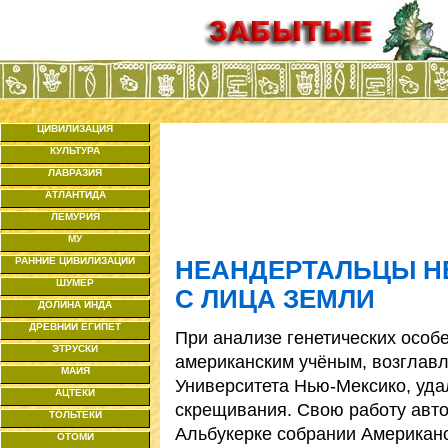
ЦИВИЛИЗАЦИЯ
КУЛЬТУРА
ЛАВРАЗИЯ
АТЛАНТИДА
ЛЕМУРИЯ
МУ
РАННИЕ ЦИВИЛИЗАЦИИ
НЕАНДЕРТАЛЬЦЫ Н
ШУМЕР
С ЛИЦА ЗЕМЛИ
ДОЛИНА ИНДА
ДРЕВНИЙ ЕГИПЕТ
При анализе генетических особ
ЭТРУСКИ
американским учёным, возгла
МАЙЯ
Университета Нью-Мексико, уд
АЦТЕКИ
скрещивания. Свою работу авт
ТОЛЬТЕКИ
Альбукерке собрании Американс
ОТОМИ