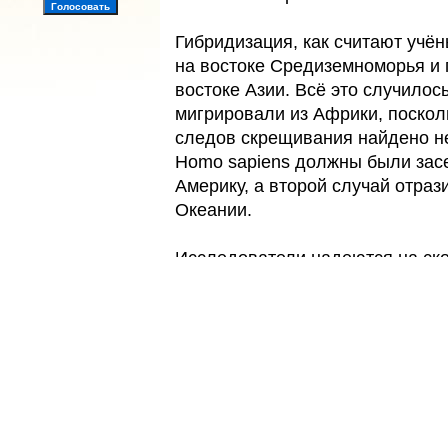
Гибридизация, как считают учён
на востоке Средиземноморья и 
востоке Азии. Всё это случилось
мигрировали из Африки, поскол
следов скрещивания найдено н
Homo sapiens должны были зас
Америку, а второй случай отра
Океании.
Исследователи надеются на ско
в ближайшем будущем группа С
эволюционной антропологии им.
полные результаты расшифровк