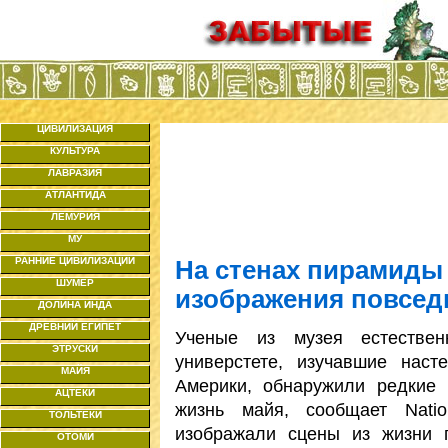
ЦИВИЛИЗАЦИЯ
КУЛЬТУРА
ЛАВРАЗИЯ
АТЛАНТИДА
ЛЕМУРИЯ
МУ
РАННИЕ ЦИВИЛИЗАЦИИ
На стенах пирамиды
ШУМЕР
изображения повсед
ДОЛИНА ИНДА
ДРЕВНИЙ ЕГИПЕТ
Ученые из музея естестве
ЭТРУСКИ
универстете, изучавшие нас
МАЙЯ
Америки, обнаружили редкие
АЦТЕКИ
жизнь майя, сообщает Nati
ТОЛЬТЕКИ
изображали сцены из жизни 
ОТОМИ