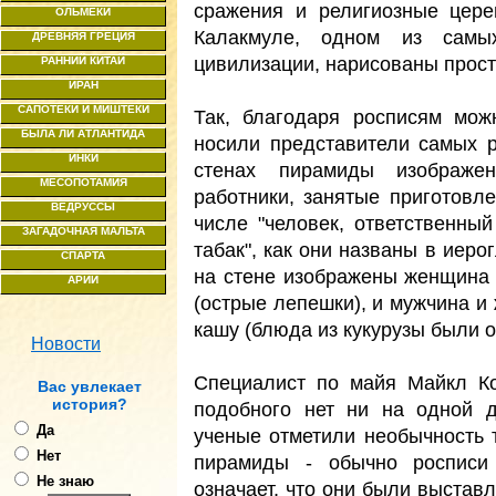
сражения и религиозные цер
ОЛЬМЕКИ
Калакмуле, одном из самы
ДРЕВНЯЯ ГРЕЦИЯ
цивилизации, нарисованы прос
РАННИЙ КИТАЙ
ИРАН
САПОТЕКИ И МИШТЕКИ
Так, благодаря росписям мож
БЫЛА ЛИ АТЛАНТИДА
носили представители самых р
ИНКИ
стенах пирамиды изображе
МЕСОПОТАМИЯ
работники, занятые приготовл
ВЕДРУССЫ
числе "человек, ответственный
ЗАГАДОЧНАЯ МАЛЬТА
табак", как они названы в иеро
СПАРТА
на стене изображены женщина
АРИИ
(острые лепешки), и мужчина и
кашу (блюда из кукурузы были 
Новости
Специалист по майя Майкл Коу
Ваc увлекает
история?
подобного нет ни на одной д
Да
ученые отметили необычность 
Нет
пирамиды - обычно росписи
Не знаю
означает, что они были выстав