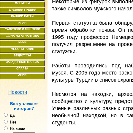
Некоторые из фигурок выполн
ОЛЬМЕКИ
также символов мужского начал
ДРЕВНЯЯ ГРЕЦИЯ
РАННИЙ КИТАЙ
Первая статуэтка была обнар
ИРАН
время обработки почвы. Он п
САПОТЕКИ И МИШТЕКИ
1995 году профессор Немецко
БЫЛА ЛИ АТЛАНТИДА
ИНКИ
получил разрешение на прове
МЕСОПОТАМИЯ
статуэтки.
ВЕДРУССЫ
ЗАГАДОЧНАЯ МАЛЬТА
Работы проводились под наб
СПАРТА
музея. С 2005 года место раск
АРИИ
культуры Турции в список охра
Новости
Несмотря на находки, архео
сообщество и культуру, предс
Ваc увлекает
Ученые различных разных стр
история?
необычной находкой, но в са
Да
студенты.
Нет
Не знаю