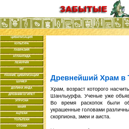
ЦИВИЛИЗАЦИЯ
КУЛЬТУРА
ЛАВРАЗИЯ
АТЛАНТИДА
ЛЕМУРИЯ
МУ
РАННИЕ ЦИВИЛИЗАЦИИ
Древнейший Храм в 
ШУМЕР
Храм, возраст которого насчит
ДОЛИНА ИНДА
ДРЕВНИЙ ЕГИПЕТ
Шанлыурфа. Ученые уже объяв
ЭТРУСКИ
Во время раскопок были обн
МАЙЯ
украшенные головами различных
АЦТЕКИ
скорпиона, змеи и аиста.
ТОЛЬТЕКИ
ОТОМИ