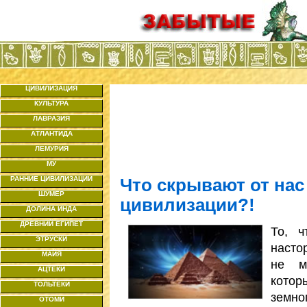
ЦИВИЛИЗАЦИЯ
КУЛЬТУРА
ЛАВРАЗИЯ
АТЛАНТИДА
ЛЕМУРИЯ
МУ
РАННИЕ ЦИВИЛИЗАЦИИ
Что скрывают от нас
ШУМЕР
цивилизации?!
ДОЛИНА ИНДА
ДРЕВНИЙ ЕГИПЕТ
То, ч
ЭТРУСКИ
насто
МАЙЯ
не м
АЦТЕКИ
котор
ТОЛЬТЕКИ
земно
ОТОМИ