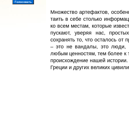
Множество артефактов, особен
таить в себе столько информац
ко всем местам, которые извес
пускают, уверяя нас, просты
сохранять то, что осталось от 
– это не вандалы, это люди, 
любым ценностям, тем более к т
происхождение нашей истории. 
Греции и других великих цивили
Догадок море. Однако, многие 
секретный орган, который вла
все остальное человечество. И 
то невообразимо интересное и 
может показать какой-то не но
но как еще можно объяснить 
двух десятков лет.