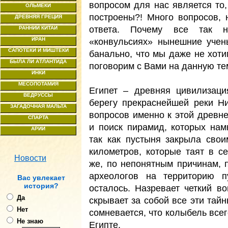
вопросом для нас является то,
ОЛЬМЕКИ
построены?! Много вопросов, 
ДРЕВНЯЯ ГРЕЦИЯ
ответа. Почему все так н
РАННИЙ КИТАЙ
ИРАН
«конвульсиях» нынешние уче
САПОТЕКИ И МИШТЕКИ
банально, что мы даже не хоти
БЫЛА ЛИ АТЛАНТИДА
поговорим с Вами на данную те
ИНКИ
МЕСОПОТАМИЯ
Египет – древняя цивилизаци
ВЕДРУССЫ
берегу прекраснейшей реки Н
ЗАГАДОЧНАЯ МАЛЬТА
вопросов именно к этой древн
СПАРТА
и поиск пирамид, которых на
АРИИ
так как пустыня закрыла сво
километров, которые таят в с
Новости
же, по непонятным причинам, п
археологов на территорию п
Ваc увлекает
история?
осталось. Назревает четкий в
Да
скрывает за собой все эти тайн
Нет
сомневается, что колыбель все
Не знаю
Египте.