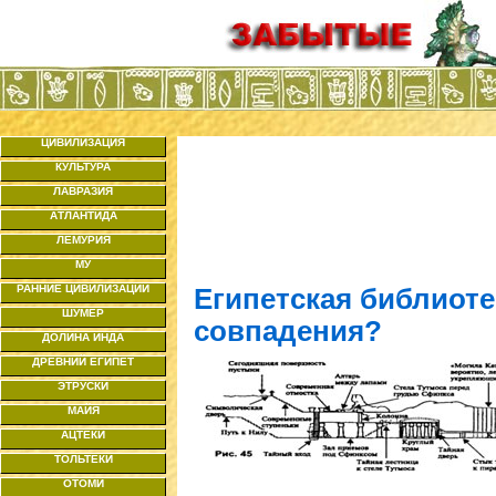
ЦИВИЛИЗАЦИЯ
КУЛЬТУРА
ЛАВРАЗИЯ
АТЛАНТИДА
ЛЕМУРИЯ
МУ
РАННИЕ ЦИВИЛИЗАЦИИ
Египетская библиоте
ШУМЕР
совпадения?
ДОЛИНА ИНДА
ДРЕВНИЙ ЕГИПЕТ
ЭТРУСКИ
МАЙЯ
АЦТЕКИ
ТОЛЬТЕКИ
ОТОМИ