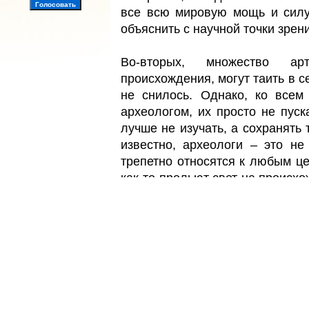
все всю мировую мощь и силу
объяснить с научной точки зрен
Во-вторых, множество арт
происхождения, могут таить в с
не снилось. Однако, ко всем
археологом, их просто не пуск
лучше не изучать, а сохранять 
известно, археологи – это н
трепетно относятся к любым це
как-то прольют свет на происхо
власти Египта, Индии, Греции 
так не считают. Догадок очень 
все же есть такой секретный о
информацией, чем все остал
помешать, им узнать, что-то 
на всю историю, свет. Это може
тамплиеров или масонов, но к