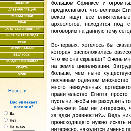
большом Сфинксе и огромных
ОЛЬМЕКИ
предполагают, что великая Еги
ДРЕВНЯЯ ГРЕЦИЯ
веков ищут все влиятельные
РАННИЙ КИТАЙ
ИРАН
археологов, находится под 
САПОТЕКИ И МИШТЕКИ
поговорим на данную тему сего
БЫЛА ЛИ АТЛАНТИДА
ИНКИ
Во-первых, хотелось бы сказа
МЕСОПОТАМИЯ
которая расположилась оазис
ВЕДРУССЫ
Что же она скрывает? Очень мн
ЗАГАДОЧНАЯ МАЛЬТА
на земле цивилизации. Затруд
СПАРТА
больше, чем ныне существую
АРИИ
песчаным одеялом множество т
много неизученных артефакт
Новости
правительство Египта просто
пустыни, якобы не разрушить то
Ваc увлекает
история?
«Неужели Вам не интересно, ч
Да
загадки древности?». Ведь ник
Нет
происходящего нужно искать и
Не знаю
интересно, находится именно по