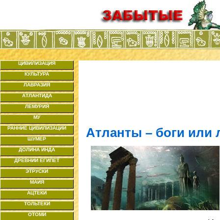
ЦИВИЛИЗАЦИЯ
КУЛЬТУРА
ЛАВРАЗИЯ
АТЛАНТИДА
ЛЕМУРИЯ
МУ
РАННИЕ ЦИВИЛИЗАЦИИ
Атланты – боги или
ШУМЕР
ДОЛИНА ИНДА
ДРЕВНИЙ ЕГИПЕТ
ЭТРУСКИ
МАЙЯ
АЦТЕКИ
ТОЛЬТЕКИ
ОТОМИ