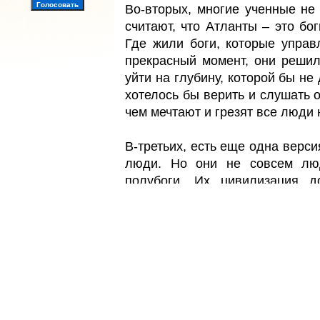
Во-вторых, многие ученные н
считают, что Атланты – это бо
Где жили боги, которые упра
прекрасный момент, они решили
уйти на глубину, которой бы не
хотелось бы верить и слушать о 
чем мечтают и грезят все люди 
В-третьих, есть еще одна верси
люди. Но они не совсем люд
полубоги. Их цивилизация д
владели тайными знаниями веч
воды, земли и воздуха. Эта
популярность. Так как сказки –
островок с кучкой людей. Да и
это дети богов, это те, кто
знания» - Неужели это возможн
Мне кажется, что вряд ли. Ве