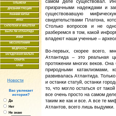
самом деле существовал. Ин
ОЛЬМЕКИ
призрачными надеждами и за
ДРЕВНЯЯ ГРЕЦИЯ
существовавшую мифичес
РАННИЙ КИТАЙ
свидетельствами Платона, кот
ИРАН
Столько вопросов и не одно
САПОТЕКИ И МИШТЕКИ
разберемся в том, какой инфо
БЫЛА ЛИ АТЛАНТИДА
ИНКИ
владеют наши ученные – архео
МЕСОПОТАМИЯ
ВЕДРУССЫ
Во-первых, скорее всего, м
ЗАГАДОЧНАЯ МАЛЬТА
Атлантида – это реальная ц
СПАРТА
протяжении многих веков. Она 
АРИИ
природными катаклизмами, к
развивалась Атлантида. Только 
Новости
и останки статуй, останки город
то, что могло остаться от тако
Ваc увлекает
все очень просто на самом деле
история?
таким же как и все. А все те м
Да
Атлантов, всего лишь выдумки. 
Нет
Не знаю