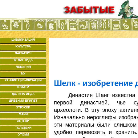
ЦИВИЛИЗАЦИЯ
КУЛЬТУРА
ЛАВРАЗИЯ
АТЛАНТИДА
ЛЕМУРИЯ
МУ
РАННИЕ ЦИВИЛИЗАЦИИ
Шелк - изобретение 
ШУМЕР
Династия Шанг известна не
ДОЛИНА ИНДА
ДРЕВНИЙ ЕГИПЕТ
первой династией, чье су
ЭТРУСКИ
археологи. В эту эпоху активн
МАЙЯ
Изначально иероглифы изображ
АЦТЕКИ
эти материалы были слишком
ТОЛЬТЕКИ
удобно перевозить и хранит
ОТОМИ