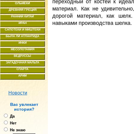
переходный от костей к идеа
ОЛЬМЕКИ
материал. Как не удивительно
ДРЕВНЯЯ ГРЕЦИЯ
дорогой материал, как шелк
РАННИЙ КИТАЙ
навыками производства шелка.
ИРАН
САПОТЕКИ И МИШТЕКИ
БЫЛА ЛИ АТЛАНТИДА
ИНКИ
МЕСОПОТАМИЯ
ВЕДРУССЫ
ЗАГАДОЧНАЯ МАЛЬТА
СПАРТА
АРИИ
Новости
Ваc увлекает
история?
Да
Нет
Не знаю